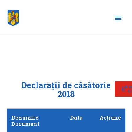
Declarații de căsătorie
Mon
2018
Of
Denumire
Data
Acțiune
Document