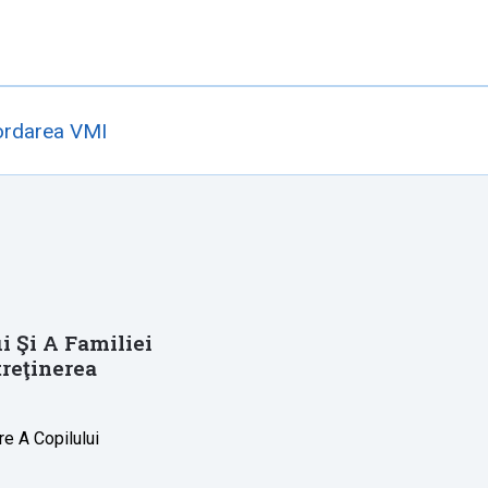
cordarea VMI
i Şi A Familiei
treţinerea
e A Copilului