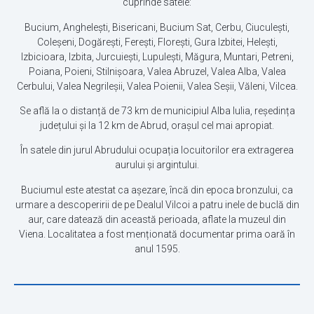
cuprinde satele:
Bucium, Anghelești, Bisericani, Bucium Sat, Cerbu, Ciuculești,
Coleșeni, Dogărești, Ferești, Florești, Gura Izbitei, Helești,
Izbicioara, Izbita, Jurcuiești, Lupulești, Măgura, Muntari, Petreni,
Poiana, Poieni, Stilnișoara, Valea Abruzel, Valea Alba, Valea
Cerbului, Valea Negrileșii, Valea Poienii, Valea Seșii, Văleni, Vilcea.
Se află la o distanță de 73 km de municipiul Alba Iulia, reședința
județului și la 12 km de Abrud, orașul cel mai apropiat.
În satele din jurul Abrudului ocupația locuitorilor era extragerea
aurului și argintului.
Buciumul este atestat ca așezare, încă din epoca bronzului, ca
urmare a descoperirii de pe Dealul Vilcoi a patru inele de buclă din
aur, care datează din această perioada, aflate la muzeul din
Viena. Localitatea a fost menționată documentar prima oară în
anul 1595.