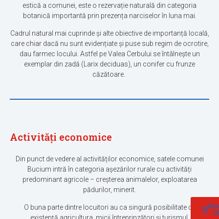
estică a comunei, este o rezervație naturală din categoria
botanică importantă prin prezența narciselor în luna mai.
Cadrul natural mai cuprinde și alte obiective de importanță locală,
care chiar dacă nu sunt evidențiate și puse sub regim de ocrotire,
dau farmec locului. Astfel pe Valea Cerbului se întâlnește un
exemplar din zadă (Larix deciduas), un conifer cu frunze
căzătoare.
Activități economice
Din punct de vedere al activităților economice, satele comunei
Bucium intră în categoria așezărilor rurale cu activități
predominant agricole – creșterea animalelor, exploatarea
pădurilor, minerit.
Mon
O buna parte dintre locuitori au ca singură posibilitate de
Of
existență agricultura, micii întreprinzători și turismul.