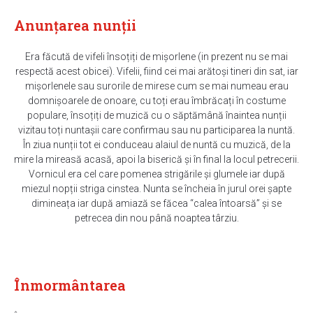
Anunțarea nunții
Era făcută de vifeli însoțiți de mișorlene (in prezent nu se mai
respectă acest obicei). Vifelii, fiind cei mai arătoși tineri din sat, iar
mișorlenele sau surorile de mirese cum se mai numeau erau
domnișoarele de onoare, cu toți erau îmbrăcați în costume
populare, însoțiți de muzică cu o săptămână înaintea nunții
vizitau toți nuntașii care confirmau sau nu participarea la nuntă.
În ziua nunții tot ei conduceau alaiul de nuntă cu muzică, de la
mire la mireasă acasă, apoi la biserică și în final la locul petrecerii.
Vornicul era cel care pomenea strigările și glumele iar după
miezul nopții striga cinstea. Nunta se încheia în jurul orei șapte
dimineața iar după amiază se făcea “calea întoarsă” și se
petrecea din nou până noaptea târziu.
Înmormântarea