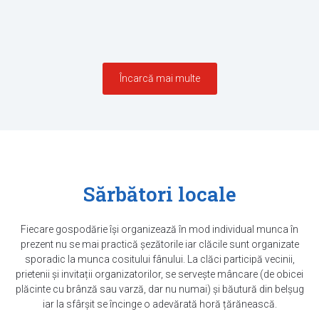
Încarcă mai multe
Sărbători locale
Fiecare gospodărie își organizează în mod individual munca în
prezent nu se mai practică șezătorile iar clăcile sunt organizate
sporadic la munca cositului fânului. La clăci participă vecinii,
prietenii și invitații organizatorilor, se servește mâncare (de obicei
plăcinte cu brânză sau varză, dar nu numai) și băutură din belșug
iar la sfârșit se încinge o adevărată horă țărănească.