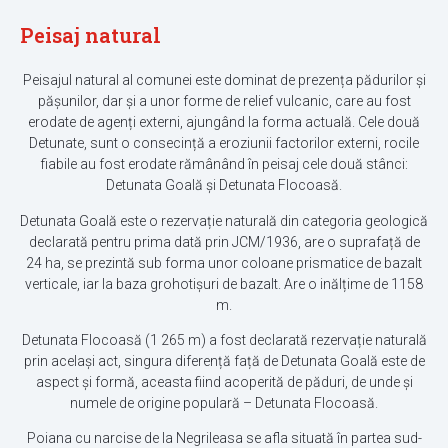
Peisaj natural
Peisajul natural al comunei este dominat de prezența pădurilor și
pășunilor, dar și a unor forme de relief vulcanic, care au fost
erodate de agenți externi, ajungând la forma actuală. Cele două
Detunate, sunt o consecință a eroziunii factorilor externi, rocile
fiabile au fost erodate rămânând în peisaj cele două stânci:
Detunata Goală și Detunata Flocoasă.
Detunata Goală este o rezervație naturală din categoria geologică
declarată pentru prima dată prin JCM/1936, are o suprafață de
24 ha, se prezintă sub forma unor coloane prismatice de bazalt
verticale, iar la baza grohotișuri de bazalt. Are o inălțime de 1158
m.
Detunata Flocoasă (1 265 m) a fost declarată rezervație naturală
prin același act, singura diferență față de Detunata Goală este de
aspect și formă, aceasta fiind acoperită de păduri, de unde și
numele de origine populară – Detunata Flocoasă.
Poiana cu narcise de la Negrileasa se afla situată în partea sud-