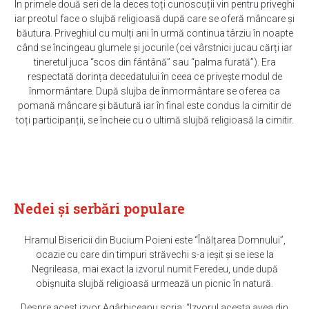
În primele două seri de la deces toți cunoscuții vin pentru priveghi
iar preotul face o slujbă religioasă după care se oferă mâncare și
băutura. Priveghiul cu mulți ani în urmă continua târziu în noapte
când se încingeau glumele și jocurile (cei vârstnici jucau cărți iar
tineretul juca “scos din fântână” sau “palma furată”). Era
respectată dorința decedatului în ceea ce privește modul de
înmormântare. După slujba de înmormântare se oferea ca
pomană mâncare și băutură iar în final este condus la cimitir de
toți participanții, se încheie cu o ultimă slujbă religioasă la cimitir.
Nedei și serbări populare
Hramul Bisericii din Bucium Poieni este “Înălțarea Domnului”,
ocazie cu care din timpuri străvechi s-a ieșit și se iese la
Negrileasa, mai exact la izvorul numit Feredeu, unde după
obișnuita slujbă religioasă urmează un picnic în natură.
Despre acest izvor Agârbiceanu scria: “Izvorul acesta avea din