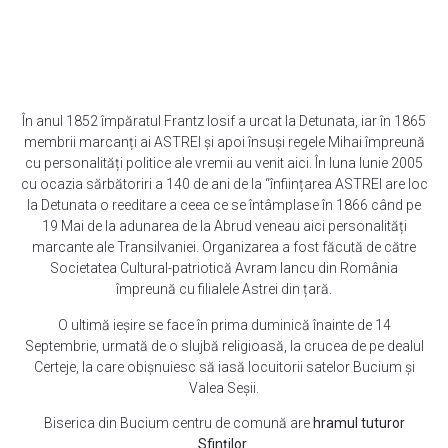
În anul 1852 împăratul Frantz Iosif a urcat la Detunata, iar în 1865
membrii marcanți ai ASTREI și apoi însuși regele Mihai împreună
cu personalități politice ale vremii au venit aici. În luna Iunie 2005
cu ocazia sărbătoriri a 140 de ani de la “înființarea ASTREI are loc
la Detunata o reeditare a ceea ce se întâmplase în 1866 când pe
19 Mai de la adunarea de la Abrud veneau aici personalități
marcante ale Transilvaniei. Organizarea a fost făcută de către
Societatea Cultural-patriotică Avram Iancu din România
împreună cu filialele Astrei din țară.
O ultimă ieșire se face în prima duminică înainte de 14
Septembrie, urmată de o slujbă religioasă, la crucea de pe dealul
Certeje, la care obișnuiesc să iasă locuitorii satelor Bucium și
Valea Seșii.
Biserica din Bucium centru de comună are
hramul tuturor
Sfinților
.