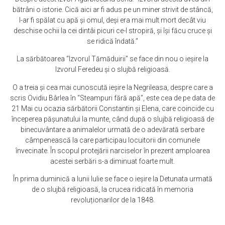
bătrâni o istorie. Cică aici ar fi adus pe un miner strivit de stâncă,
l-ar fi spălat cu apă și omul, deși era mai mult mort decât viu
deschise ochii la cei dintâi picuri ce-l
stropiră, și își făcu cruce și
se ridică îndată.”
La sărbătoarea “Izvorul Tămăduirii” se face din nou o ieșire la
Izvorul Feredeu și o slujbă religioasă.
O a treia și cea mai cunoscută ieșire la Negrileasa, despre care a
scris Ovidiu Bârlea în “Steampuri fără apă”, este cea de pe data de
21 Mai cu ocazia sărbătorii Constantin și Elena, care coincide cu
începerea pășunatului la munte, când după o slujbă religioasă de
binecuvântare a animalelor urmată de o adevărată serbare
câmpenească la care participau locuitorii din comunele
învecinate. În scopul protejării narciselor în prezent amploarea
acestei serbări s-a diminuat foarte mult.
În prima duminică a lunii Iulie se face o ieșire la Detunata urmată
de o slujbă religioasă, la crucea ridicată în memoria
revoluționarilor de la 1848.