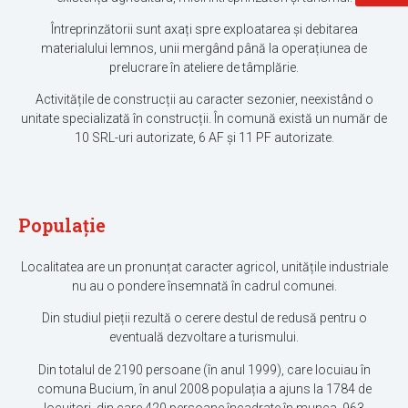
Întreprinzătorii sunt axați spre exploatarea și debitarea
materialului lemnos, unii mergând până la operațiunea de
prelucrare în ateliere de tâmplărie.
Activitățile de construcții au caracter sezonier, neexistând o
unitate specializată în construcții. În comună există un număr de
10 SRL-uri autorizate, 6 AF și 11 PF autorizate.
Populație
Localitatea are un pronunțat caracter agricol, unitățile industriale
nu au o pondere însemnată în cadrul comunei.
Din studiul pieții rezultă o cerere destul de redusă pentru o
eventuală dezvoltare a turismului.
Din totalul de 2190 persoane (în anul 1999), care locuiau în
comuna Bucium, în anul 2008 populația a ajuns la 1784 de
locuitori, din care 420 persoane încadrate în munca, 963