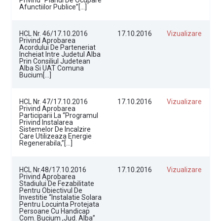
Afunctiilor Publice”[…]
HCL Nr. 46/17.10.2016
17.10.2016
Vizualizare
Privind Aprobarea
Acordului De Parteneriat
Incheiat Intre Judetul Alba
Prin Consiliul Judetean
Alba Si UAT Comuna
Bucium[…]
HCL Nr. 47/17.10.2016
17.10.2016
Vizualizare
Privind Aprobarea
Participarii La “Programul
Privind Instalarea
Sistemelor De Incalzire
Care Utilizeaza Energie
Regenerabila,”[…]
HCL Nr.48/17.10.2016
17.10.2016
Vizualizare
Privind Aprobarea
Stadiului De Fezabilitate
Pentru Obiectivul De
Investitie “Instalatie Solara
Pentru Locuinta Protejata
Persoane Cu Handicap
Com. Bucium ,jud. Alba”