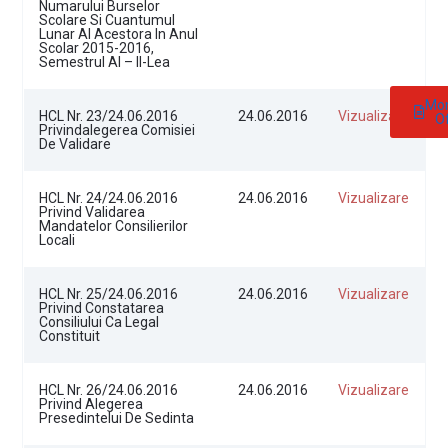
Numarului Burselor
Scolare Si Cuantumul
Lunar Al Acestora In Anul
Scolar 2015-2016,
Semestrul Al – II-Lea
Mon
HCL Nr. 23/24.06.2016
24.06.2016
Vizualizare
Of
Privindalegerea Comisiei
De Validare
HCL Nr. 24/24.06.2016
24.06.2016
Vizualizare
Privind Validarea
Mandatelor Consilierilor
Locali
HCL Nr. 25/24.06.2016
24.06.2016
Vizualizare
Privind Constatarea
Consiliului Ca Legal
Constituit
HCL Nr. 26/24.06.2016
24.06.2016
Vizualizare
Privind Alegerea
Presedintelui De Sedinta