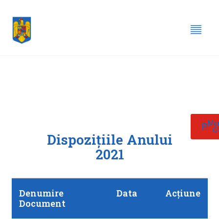
Mon
Of
Dispozițiile Anului
2021
Denumire
Data
Acțiune
Document